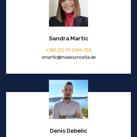
Sandra Martic
+385 (0) 99 2149 755
smartic@maasscroatia.de
Denis Debelic