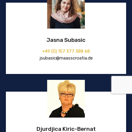
Jasna Subasic
+49 (0) 157 377 388 68
jsubasic@maasscroatia.de
Djurdjica Kiric-Bernat