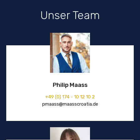
Unser Team
Philip Maass
+49 (0) 174 - 10 12 10 2
pmaass@maasscroatia.de