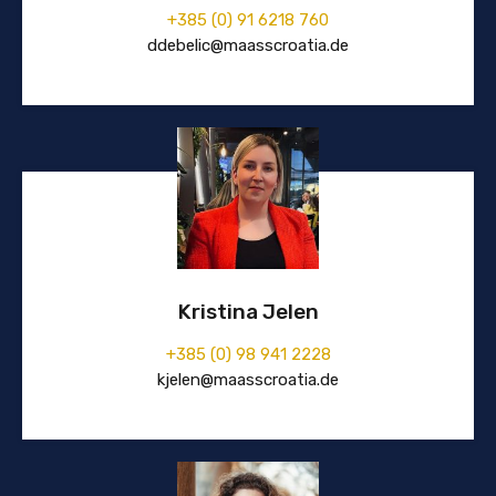
+385 (0) 91 6218 760
ddebelic@maasscroatia.de
Kristina Jelen
+385 (0) 98 941 2228
kjelen@maasscroatia.de