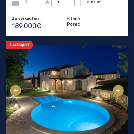
3
200
m²
1
Zu verkaufen
Istrien
Porec
189.000€
Top Objekt